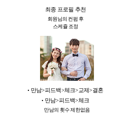
최종 프로필 추천
회원님의 컨펌 후
스케쥴 조정
만남>피드백>체크>교제>결혼
만남>피드백>체크
만남의 횟수 제한없음