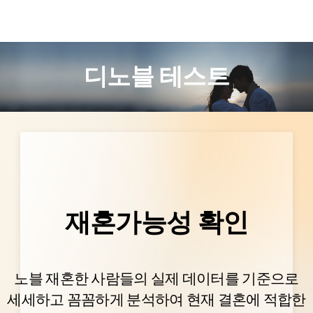
디노블 테스트
재혼가능성 확인
남
여
초혼
재혼
인증
노블 재혼한 사람들의 실제 데이터를 기준으로
세세하고 꼼꼼하게 분석하여 현재 결혼에 적합한
확인